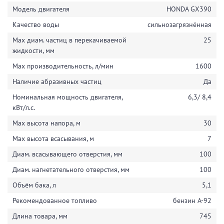
Модель двигателя
HONDA GX390
Качество воды
сильнозагрязнённая
Max диам. частиц в перекачиваемой
25
жидкости, мм
Max производительность, л/мин
1600
Наличие абразивных частиц
Да
Номинальная мощность двигателя,
6,3/ 8,4
кВт/л.с.
Max высота напора, м
30
Max высота всасывания, м
7
Диам. всасывающего отверстия, мм
100
Диам. нагнетательного отверстия, мм
100
Объём бака, л
5,1
Рекомендованное топливо
бензин А-92
Длина товара, мм
745