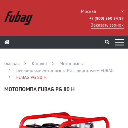
Москва
+7 (800) 550 54 87
Заказать звонок
Главная
Каталог
Мотопомпы
Бензиновые мотопомпы PG с двигателем FUBAG
FUBAG PG 80 H
МОТОПОМПА FUBAG PG 80 H