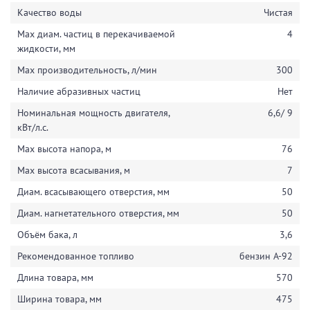
Качество воды
Чистая
Max диам. частиц в перекачиваемой
4
жидкости, мм
Max производительность, л/мин
300
Наличие абразивных частиц
Нет
Номинальная мощность двигателя,
6,6/ 9
кВт/л.с.
Max высота напора, м
76
Max высота всасывания, м
7
Диам. всасывающего отверстия, мм
50
Диам. нагнетательного отверстия, мм
50
Объём бака, л
3,6
Рекомендованное топливо
бензин А-92
Длина товара, мм
570
Ширина товара, мм
475